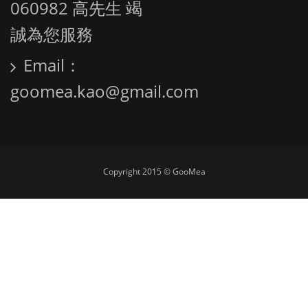
060982 高先生 竭
誠為您服務
Email：
goomea.kao@gmail.com
Copyright 2015 © GooMea