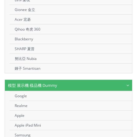
Gionee 金立
Acer 宏碁
Qihoo 奇虎 360
Blackberry
SHARP 夏普
努比亞 Nubia
錘子 Smartisan
模型 展示機 樣品機 Dummy
Google
Realme
Apple
Apple iPad Mini
Samsung