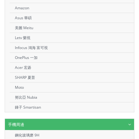
Amazon
Asus 華碩
美圖 Meitu
Letv 樂視
Infocus 鴻海 富可視
OnePlus 一加
Acer 宏碁
SHARP 夏普
Moto
努比亞 Nubia
錘子 Smartisan
手機周邊
鋼化玻璃磨 9H