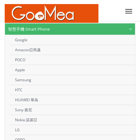
Tog
nav
智慧手機 Smart Phone
Google
Amazon亞馬遜
POCO
Apple
Samsung
HTC
HUAWEI 華為
Sony 索尼
Nokia 諾基亞
LG
OPPO