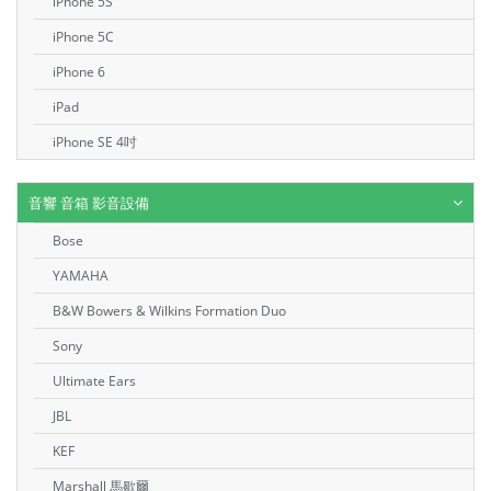
iPhone 5S
iPhone 5C
iPhone 6
iPad
iPhone SE 4吋
音響 音箱 影音設備
Bose
YAMAHA
B&W Bowers & Wilkins Formation Duo
Sony
Ultimate Ears
JBL
KEF
Marshall 馬歇爾