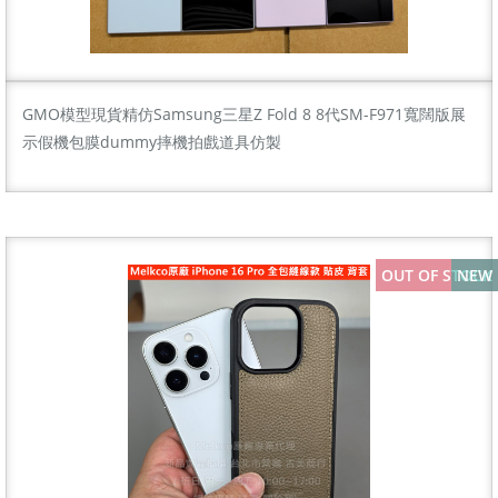
GMO模型現貨精仿Samsung三星Z Fold 8 8代SM-F971寬闊版展
示假機包膜dummy摔機拍戲道具仿製
OUT OF STOCK
NEW