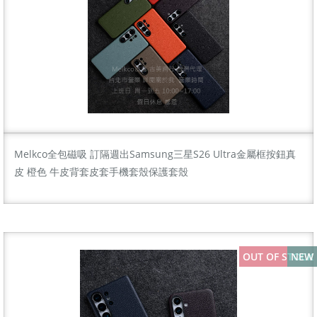
Melkco全包磁吸 訂隔週出Samsung三星S26 Ultra金屬框按鈕真
皮 橙色 牛皮背套皮套手機套殼保護套殼
OUT OF STOCK
NEW