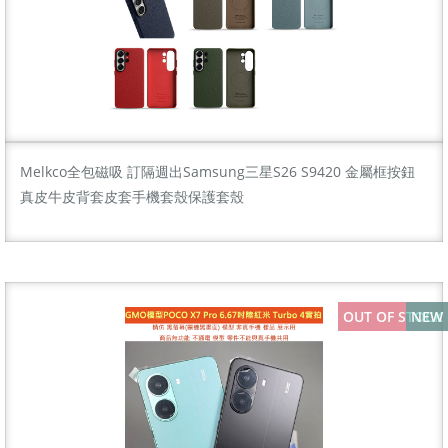
Melkco全包磁吸 訂隔週出Samsung三星S26 S9420 金屬框按鈕
真皮牛皮背套皮套手機套殼保護套殼
OUT OF STOCK
NEW