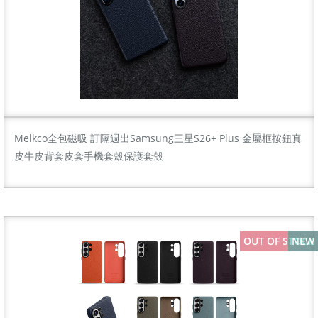
Melkco全包磁吸 訂隔週出Samsung三星S26+ Plus 金屬框按鈕真
皮牛皮背套皮套手機套殼保護套殼
OUT OF STOCK
NEW