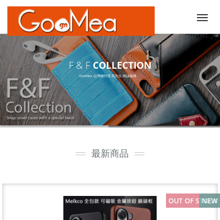
Tog
nav
F & F
COLLECTION
GooMea 台灣總代理
高先生 竭誠服務
最新商品
OUT OF STOCK
NEW