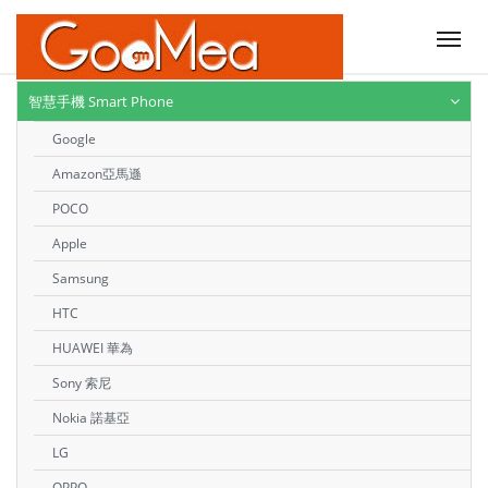
Tog
nav
智慧手機 Smart Phone
Google
Amazon亞馬遜
POCO
Apple
Samsung
HTC
HUAWEI 華為
Sony 索尼
Nokia 諾基亞
LG
OPPO