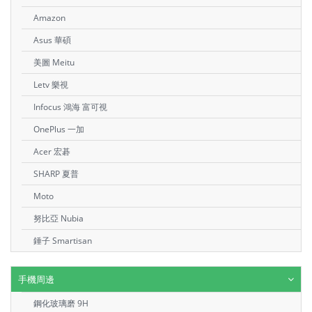
Amazon
Asus 華碩
美圖 Meitu
Letv 樂視
Infocus 鴻海 富可視
OnePlus 一加
Acer 宏碁
SHARP 夏普
Moto
努比亞 Nubia
錘子 Smartisan
手機周邊
鋼化玻璃磨 9H