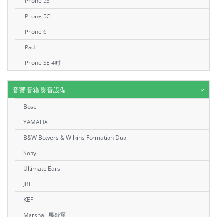
iPhone 5S
iPhone 5C
iPhone 6
iPad
iPhone SE 4吋
音響 音箱 影音設備
Bose
YAMAHA
B&W Bowers & Wilkins Formation Duo
Sony
Ultimate Ears
JBL
KEF
Marshall 馬歇爾