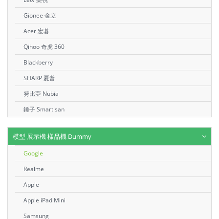
Gionee 金立
Acer 宏碁
Qihoo 奇虎 360
Blackberry
SHARP 夏普
努比亞 Nubia
錘子 Smartisan
模型 展示機 樣品機 Dummy
Google
Realme
Apple
Apple iPad Mini
Samsung