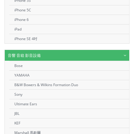
iPhone 5S
iPhone 5C
iPhone 6
iPad
iPhone SE 4吋
音響 音箱 影音設備
Bose
YAMAHA
B&W Bowers & Wilkins Formation Duo
Sony
Ultimate Ears
JBL
KEF
Marshall 馬歇爾