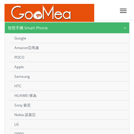
Tog
nav
智慧手機 Smart Phone
Google
Amazon亞馬遜
POCO
Apple
Samsung
HTC
HUAWEI 華為
Sony 索尼
Nokia 諾基亞
LG
OPPO