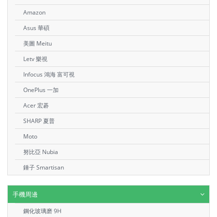
Amazon
Asus 華碩
美圖 Meitu
Letv 樂視
Infocus 鴻海 富可視
OnePlus 一加
Acer 宏碁
SHARP 夏普
Moto
努比亞 Nubia
錘子 Smartisan
手機周邊
鋼化玻璃磨 9H