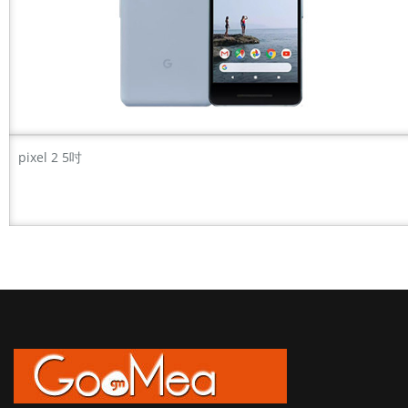
pixel 2 5吋