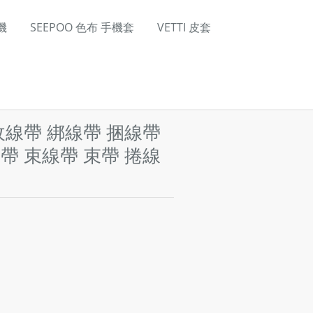
機
SEEPOO 色布 手機套
VETTI 皮套
 收線帶 綁線帶 捆線帶
帶 束線帶 束帶 捲線