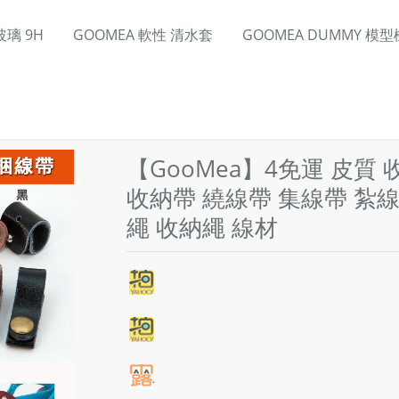
璃 9H
GOOMEA 軟性 清水套
GOOMEA DUMMY 模型
【GooMea】4免運 皮質
收納帶 繞線帶 集線帶 紮線
繩 收納繩 線材